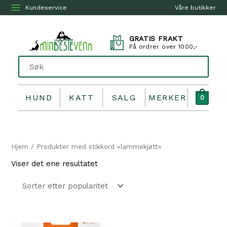
Kundeservice
Våre butikker
GRATIS FRAKT
På ordrer over 1000,-
HUND
KATT
SALG
MERKER
0
Hjem
/ Produkter med stikkord «lammekjøtt»
Viser det ene resultatet