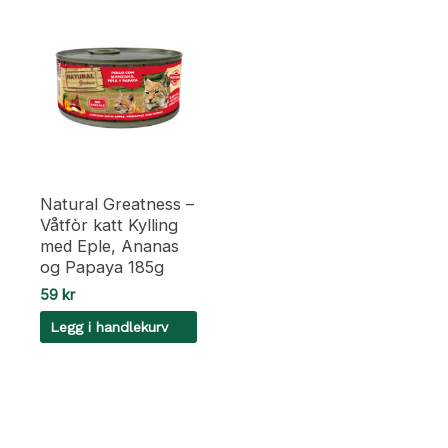
Natural Greatness –
Våtfòr katt Kylling
med Eple, Ananas
og Papaya 185g
59
kr
Legg i handlekurv