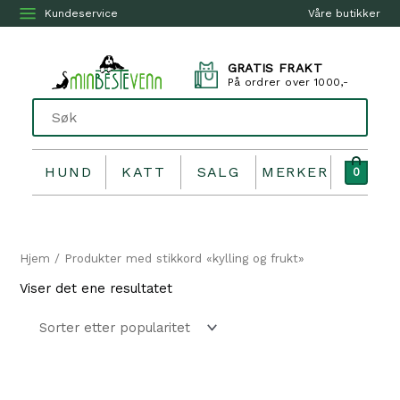
Kundeservice
Våre butikker
GRATIS FRAKT
På ordrer over 1000,-
HUND
KATT
SALG
MERKER
0
Hjem
/ Produkter med stikkord «kylling og frukt»
Viser det ene resultatet