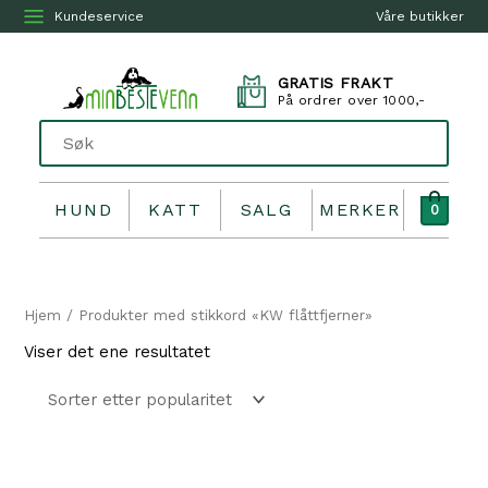
Kundeservice
Våre butikker
GRATIS FRAKT
På ordrer over 1000,-
HUND
KATT
SALG
MERKER
0
Hjem
/ Produkter med stikkord «KW flåttfjerner»
Viser det ene resultatet