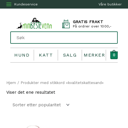
Kundeservice
Våre butikker
GRATIS FRAKT
På ordrer over 1000,-
HUND
KATT
SALG
MERKER
0
Hjem
/ Produkter med stikkord «kvalitetskattesand»
Viser det ene resultatet