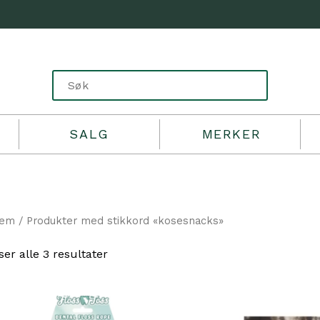
SALG
MERKER
jem
/ Produkter med stikkord «kosesnacks»
Sortert
ser alle 3 resultater
etter
propularitet