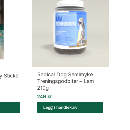
Radical Dog Semimyke
y Sticks
Treningsgodbiter – Lam
210g
249
kr
Legg i handlekurv