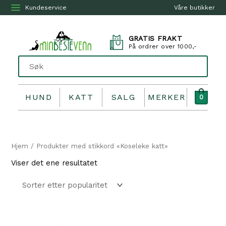
Kundeservice
Våre butikker
GRATIS FRAKT
På ordrer over 1000,-
HUND
KATT
SALG
MERKER
0
Hjem
/ Produkter med stikkord «Koseleke katt»
Viser det ene resultatet