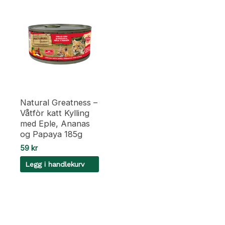
Natural Greatness –
Våtfòr katt Kylling
med Eple, Ananas
og Papaya 185g
59
kr
Legg i handlekurv