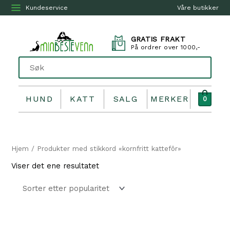
Kundeservice
Våre butikker
GRATIS FRAKT
På ordrer over 1000,-
HUND
KATT
SALG
MERKER
0
Hjem
/ Produkter med stikkord «kornfritt kattefôr»
Viser det ene resultatet