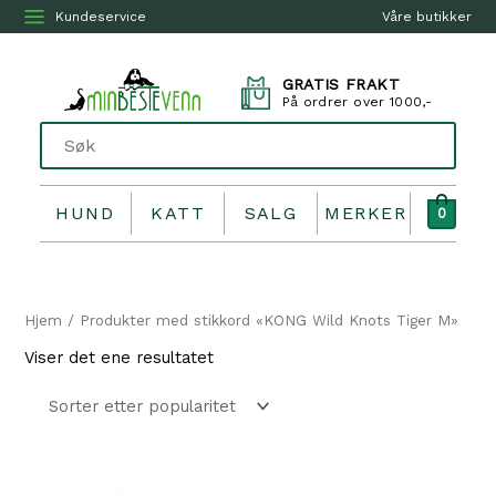
Kundeservice
Våre butikker
GRATIS FRAKT
På ordrer over 1000,-
HUND
KATT
SALG
MERKER
0
Hjem
/ Produkter med stikkord «KONG Wild Knots Tiger M»
Viser det ene resultatet