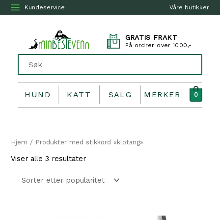
Kundeservice
Våre butikker
GRATIS FRAKT
På ordrer over 1000,-
HUND
KATT
SALG
MERKER
0
Hjem
/ Produkter med stikkord «klotang»
Sortert
Viser alle 3 resultater
etter
propularitet