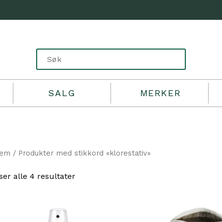
SALG
MERKER
jem
/ Produkter med stikkord «klorestativ»
Sortert
ser alle 4 resultater
etter
propularitet