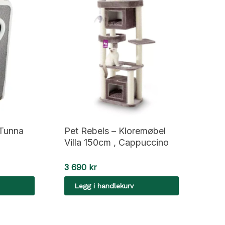
 Tunna
Pet Rebels – Kloremøbel
Villa 150cm , Cappuccino
3 690
kr
Legg i handlekurv