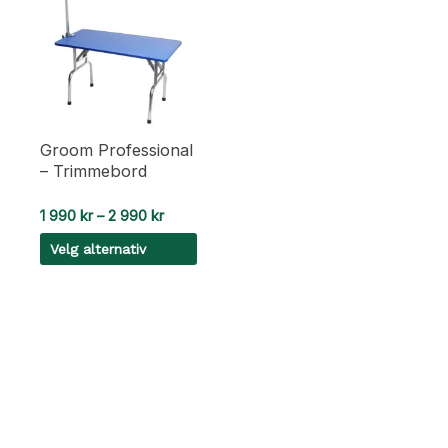
Groom Professional
– Trimmebord
Prisområde:
1 990
kr
–
2 990
kr
1
Velg alternativ
990 kr
til
Dette
2
990 kr
produktet
har
flere
varianter.
Alternativene
kan