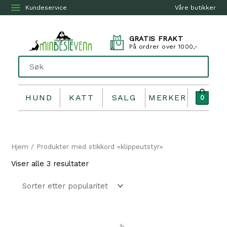
Kundeservice
Våre butikker
GRATIS FRAKT
På ordrer over 1000,-
HUND
KATT
SALG
MERKER
0
Hjem
/ Produkter med stikkord «klippeutstyr»
Sortert
Viser alle 3 resultater
etter
propularitet