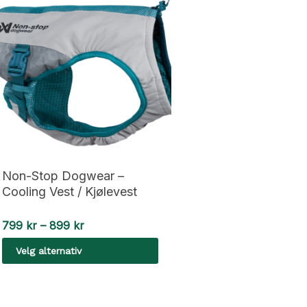
Non-Stop Dogwear –
Cooling Vest / Kjølevest
Prisområde:
799
kr
–
899
kr
799 kr
Velg alternativ
til
899 kr
Dette
produktet