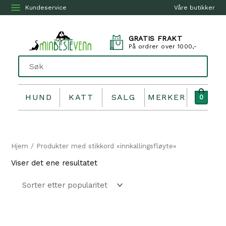
Kundeservice
Våre butikker
GRATIS FRAKT
På ordrer over 1000,-
HUND
KATT
SALG
MERKER
0
Hjem
/ Produkter med stikkord «innkallingsfløyte»
Viser det ene resultatet