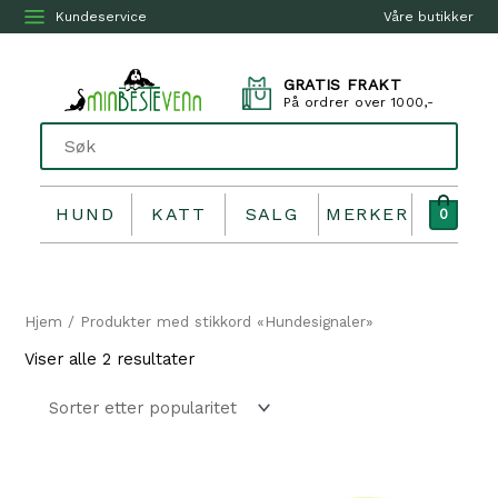
Kundeservice
Våre butikker
GRATIS FRAKT
På ordrer over 1000,-
HUND
KATT
SALG
MERKER
0
Hjem
/ Produkter med stikkord «Hundesignaler»
Sortert
Viser alle 2 resultater
etter
propularitet