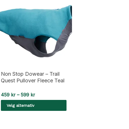
Non Stop Dowear – Trail
Quest Pullover Fleece Teal
Prisområde:
459
kr
–
599
kr
459 kr
Velg alternativ
til
599 kr
Dette
produktet