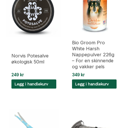
Bio Groom Pro
White Harsh
Nappepulver 226g
Norvis Potesalve
– For en skinnende
økologisk 50ml
og vakker pels
249
kr
349
kr
Legg i handlekurv
Legg i handlekurv