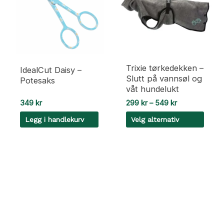
Trixie tørkedekken –
IdealCut Daisy –
Slutt på vannsøl og
Potesaks
våt hundelukt
Prisområde:
349
kr
299
kr
–
549
kr
299 kr
Legg i handlekurv
Velg alternativ
til
549 kr
Dette
produktet
har
flere
varianter.
Alternativene
kan