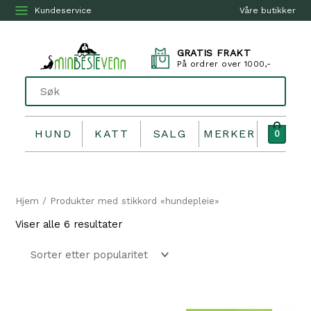
Kundeservice
Våre butikker
GRATIS FRAKT
På ordrer over 1000,-
HUND
KATT
SALG
MERKER
0
Hjem
/ Produkter med stikkord «hundepleie»
Sortert
Viser alle 6 resultater
etter
propularitet