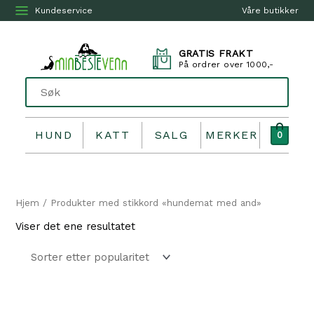
Kundeservice
Våre butikker
GRATIS FRAKT
På ordrer over 1000,-
HUND
KATT
SALG
MERKER
0
Hjem
/ Produkter med stikkord «hundemat med and»
Viser det ene resultatet