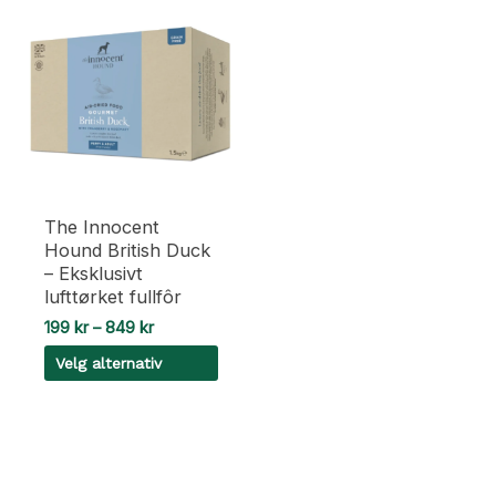
The Innocent
Hound British Duck
– Eksklusivt
lufttørket fullfôr
Prisområde:
199
kr
–
849
kr
199 kr
Velg alternativ
til
849 kr
Dette
produktet
har
flere