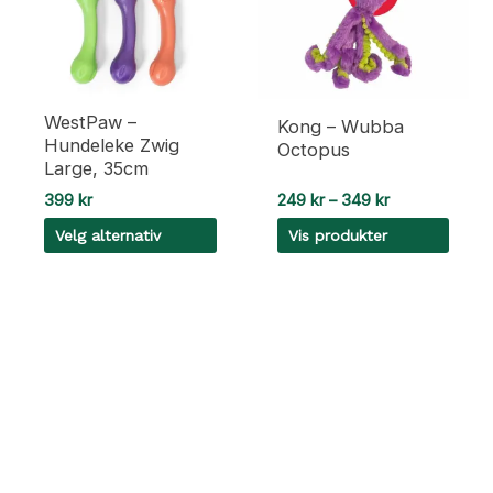
WestPaw –
Kong – Wubba
Hundeleke Zwig
Octopus
Large, 35cm
Prisområde:
399
kr
249
kr
–
349
kr
249 kr
Velg alternativ
Vis produkter
til
349 kr
Dette
produktet
har
flere
varianter.
Alternativene
kan
velges