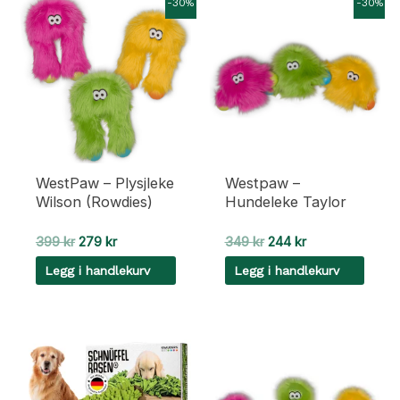
-30%
-30%
WestPaw – Plysjleke
Westpaw –
Wilson (Rowdies)
Hundeleke Taylor
Opprinnelig
Nåværende
Opprinnelig
Nåværende
399
kr
279
kr
349
kr
244
kr
pris
pris
pris
pris
Legg i handlekurv
Legg i handlekurv
var:
er:
var:
er:
399 kr.
279 kr.
349 kr.
244 kr.