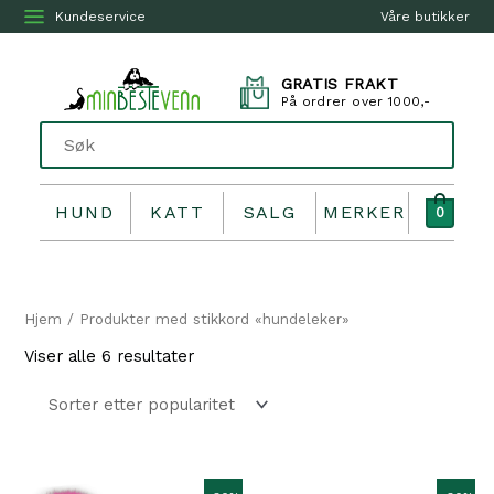
Kundeservice
Våre butikker
GRATIS FRAKT
På ordrer over 1000,-
HUND
KATT
SALG
MERKER
0
Hjem
/ Produkter med stikkord «hundeleker»
Sortert
Viser alle 6 resultater
etter
propularitet