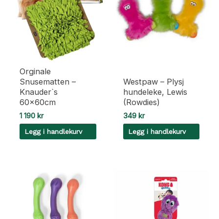
Orginale
Snusematten –
Westpaw – Plysj
Knauder`s
hundeleke, Lewis
60x60cm
(Rowdies)
1 190
kr
349
kr
Legg i handlekurv
Legg i handlekurv