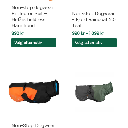
produktsiden
produktsiden
Non-stop dogwear
Protector Suit –
Non-stop Dogwear
Helårs heldress,
– Fjord Raincoat 2.0
Hannhund
Teal
Prisområde:
890
kr
990
kr
–
1 099
kr
990 kr
Velg alternativ
Velg alternativ
til
1
Dette
Dette
099 kr
produktet
produktet
har
har
flere
flere
varianter.
varianter.
Alternativene
Alternativene
kan
kan
velges
velges
på
på
produktsiden
produktsiden
Non-Stop Dogwear