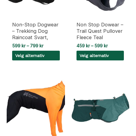
velges
velges
på
på
produktsiden
produktsiden
Non-Stop Dogwear
Non Stop Dowear –
– Trekking Dog
Trail Quest Pullover
Raincoat Svart,
Fleece Teal
Prisområde:
Prisområde:
599
kr
–
799
kr
459
kr
–
599
kr
599 kr
459 kr
Velg alternativ
Velg alternativ
til
til
799 kr
599 kr
Dette
Dette
produktet
produktet
har
har
flere
flere
varianter.
varianter.
Alternativene
Alternativene
kan
kan
velges
velges
på
på