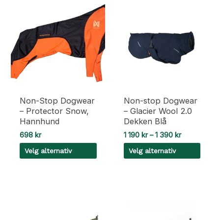
Non-Stop Dogwear
Non-stop Dogwear
– Protector Snow,
– Glacier Wool 2.0
Hannhund
Dekken Blå
Prisområde
698
kr
1 190
kr
–
1 390
kr
1
Velg alternativ
Velg alternativ
190 kr
til
Dette
Dette
1
390 kr
produktet
produktet
har
har
flere
flere