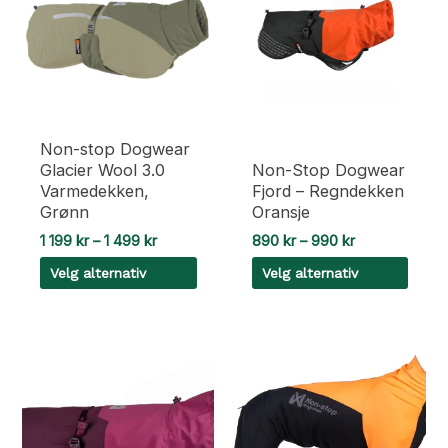
varianter.
varianter.
Alternativene
Alternativene
kan
kan
velges
velges
på
på
produktsiden
produktsiden
Non-stop Dogwear
Glacier Wool 3.0
Non-Stop Dogwear
Varmedekken,
Fjord – Regndekken
Grønn
Oransje
Prisområde:
Prisområde:
1 199
kr
–
1 499
kr
890
kr
–
990
kr
1
890 kr
Velg alternativ
Velg alternativ
199 kr
til
til
990 kr
Dette
Dette
1
499 kr
produktet
produktet
har
har
flere
flere
varianter.
varianter.
Alternativene
Alternativene