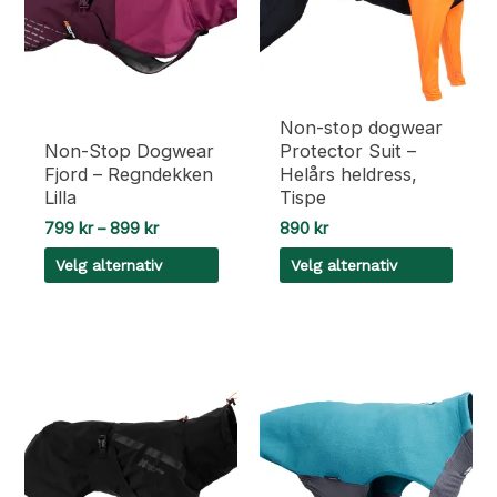
kan
kan
velges
velges
på
på
produktsiden
produktsiden
Non-stop dogwear
Non-Stop Dogwear
Protector Suit –
Fjord – Regndekken
Helårs heldress,
Lilla
Tispe
Prisområde:
799
kr
–
899
kr
890
kr
799 kr
Velg alternativ
Velg alternativ
til
899 kr
Dette
Dette
produktet
produktet
har
har
flere
flere
varianter.
varianter.
Alternativene
Alternativene
kan
kan