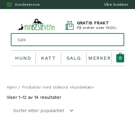
Kundeservice
Våre butikker
GRATIS FRAKT
På ordrer over 1000,-
HUND
KATT
SALG
MERKER
0
Hjem
/ Produkter med stikkord «hundeklær»
Sortert
Viser 1–12 av 14 resultater
etter
propularitet