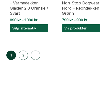
– Varmedekken
Non-Stop Dogwear
Glacier 2.0 Oransje /
Fjord – Regndekken
Svart
Grønn
Prisområde:
Prisområde:
890
kr
–
1 090
kr
799
kr
–
990
kr
890 kr
799 kr
Velg alternativ
Vis produkter
til
til
1
990 kr
Dette
090 kr
produktet
har
1
2
→
flere
varianter.
Alternativene
kan
velges
på
produktsiden