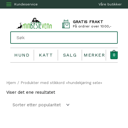
Kundeservice
Våre butikker
GRATIS FRAKT
På ordrer over 1000,-
HUND
KATT
SALG
MERKER
0
Hjem
/ Produkter med stikkord «hundekjøring sele»
Viser det ene resultatet