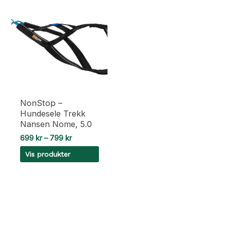
NonStop –
Hundesele Trekk
Nansen Nome, 5.0
Prisområde:
699
kr
–
799
kr
699 kr
Vis produkter
til
799 kr