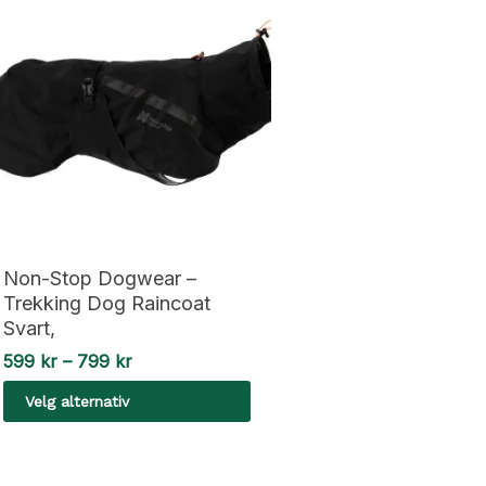
Non-Stop Dogwear –
Trekking Dog Raincoat
Svart,
Prisområde:
599
kr
–
799
kr
599 kr
Velg alternativ
til
799 kr
Dette
produktet