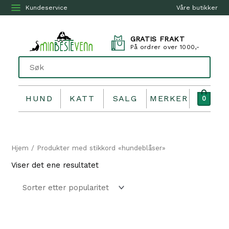
Kundeservice
Våre butikker
GRATIS FRAKT
På ordrer over 1000,-
HUND
KATT
SALG
MERKER
0
Hjem
/ Produkter med stikkord «hundeblåser»
Viser det ene resultatet