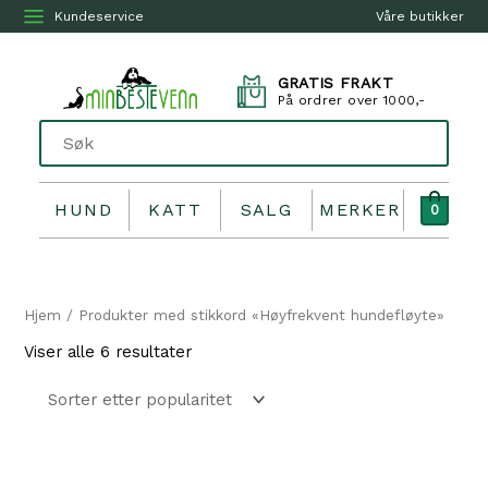
Kundeservice
Våre butikker
GRATIS FRAKT
På ordrer over 1000,-
HUND
KATT
SALG
MERKER
0
Hjem
/ Produkter med stikkord «Høyfrekvent hundefløyte»
Sortert
Viser alle 6 resultater
etter
propularitet