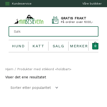
Kundeservice
Våre butikker
GRATIS FRAKT
På ordrer over 1000,-
HUND
KATT
SALG
MERKER
0
Hjem
/ Produkter med stikkord «holdbart»
Viser det ene resultatet