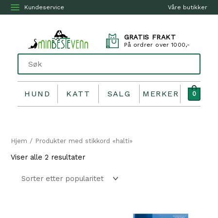
Kundeservice
Våre butikker
GRATIS FRAKT
På ordrer over 1000,-
HUND
KATT
SALG
MERKER
0
Hjem
/ Produkter med stikkord «halti»
Sortert
Viser alle 2 resultater
etter
propularitet