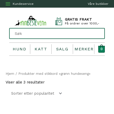
Kundeservice
Våre butikker
GRATIS FRAKT
På ordrer over 1000,-
HUND
KATT
SALG
MERKER
0
Hjem
/ Produkter med stikkord «grønn hundeseng»
Sortert
Viser alle 3 resultater
etter
propularitet