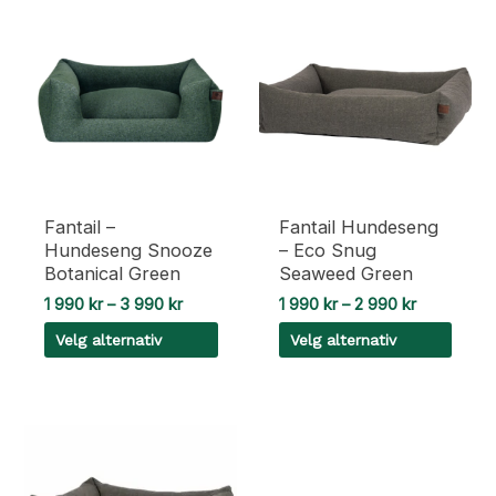
Fantail –
Fantail Hundeseng
Hundeseng Snooze
– Eco Snug
Botanical Green
Seaweed Green
Prisområde:
Prisområd
1 990
kr
–
3 990
kr
1 990
kr
–
2 990
kr
1
1
Velg alternativ
Velg alternativ
990 kr
990 kr
til
til
Dette
Dette
3
2
990 kr
990 kr
produktet
produktet
har
har
flere
flere