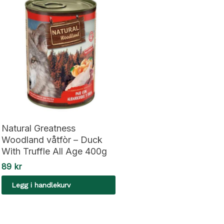
Natural Greatness
Woodland våtfòr – Duck
With Truffle All Age 400g
89
kr
Legg i handlekurv