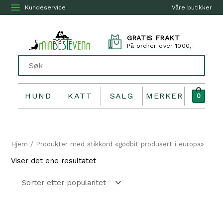
Kundeservice
Våre butikker
GRATIS FRAKT
På ordrer over 1000,-
HUND
KATT
SALG
MERKER
0
Hjem
/ Produkter med stikkord «godbit produsert i europa»
Viser det ene resultatet