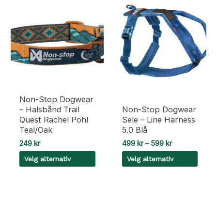
Non-Stop Dogwear
– Halsbånd Trail
Non-Stop Dogwear
Quest Rachel Pohl
Sele – Line Harness
Teal/Oak
5.0 Blå
Prisområde:
249
kr
499
kr
–
599
kr
499 kr
Velg alternativ
Velg alternativ
til
599 kr
Dette
Dette
produktet
produktet
har
har
flere
flere