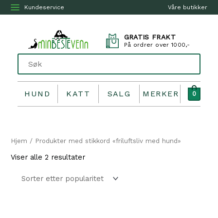
Kundeservice
Våre butikker
GRATIS FRAKT
På ordrer over 1000,-
HUND
KATT
SALG
MERKER
0
Hjem
/ Produkter med stikkord «friluftsliv med hund»
Sortert
Viser alle 2 resultater
etter
propularitet