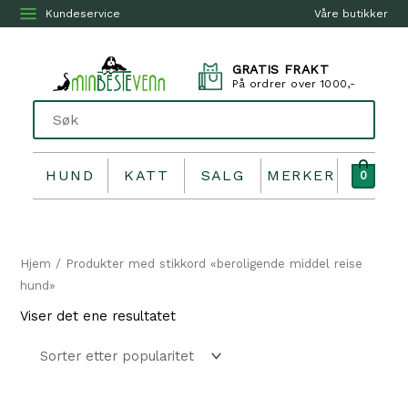
Kundeservice
Våre butikker
GRATIS FRAKT
På ordrer over 1000,-
HUND
KATT
SALG
MERKER
0
Hjem
/ Produkter med stikkord «beroligende middel reise
hund»
Viser det ene resultatet