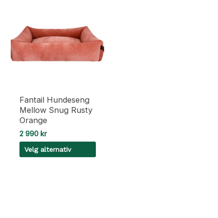
Fantail Hundeseng
Mellow Snug Rusty
Orange
2 990
kr
Velg alternativ
Dette
produktet
har
flere