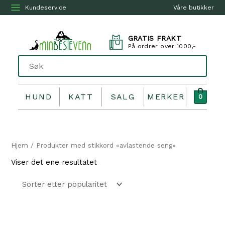
Kundeservice
Våre butikker
GRATIS FRAKT
På ordrer over 1000,-
HUND
KATT
SALG
MERKER
0
Hjem
/ Produkter med stikkord «avlastende seng»
Viser det ene resultatet