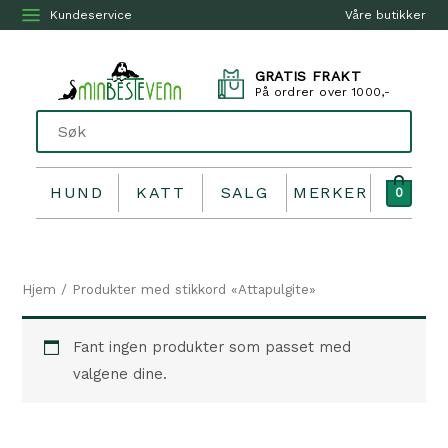
Kundeservice
Våre butikker
GRATIS FRAKT
På ordrer over 1000,-
HUND
KATT
SALG
MERKER
0
Hjem
/ Produkter med stikkord «Attapulgite»
Fant ingen produkter som passet med
valgene dine.