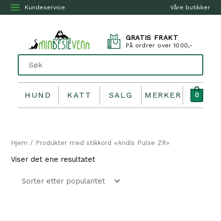
Kundeservice
Våre butikker
GRATIS FRAKT
På ordrer over 1000,-
HUND
KATT
SALG
MERKER
0
Hjem
/ Produkter med stikkord «Andis Pulse ZR»
Viser det ene resultatet