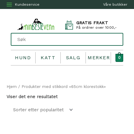
Kundeservice
Våre butikker
GRATIS FRAKT
På ordrer over 1000,-
HUND
KATT
SALG
MERKER
0
Hjem
/ Produkter med stikkord «65cm klorestokk»
Viser det ene resultatet