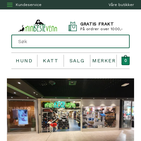
Kundeservice
Våre butikker
GRATIS FRAKT
På ordrer over 1000,-
HUND
KATT
SALG
MERKER
0