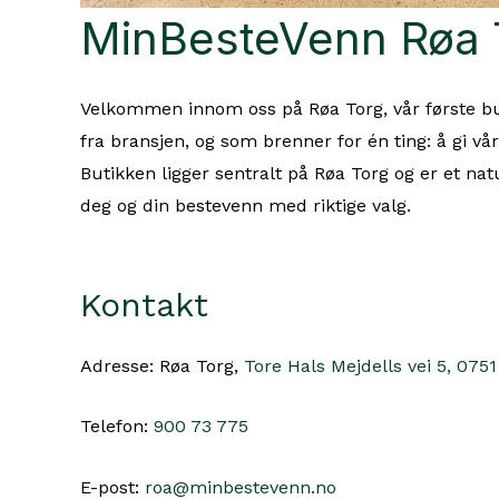
MinBesteVenn Røa To
Velkommen innom oss på Røa Torg, vår første but
fra bransjen, og som brenner for én ting: å gi vår
Butikken ligger sentralt på Røa Torg og er et na
deg og din bestevenn med riktige valg.
Kontakt
Adresse: Røa Torg,
Tore Hals Mejdells vei 5, 0751
Telefon:
900 73 775
E-post:
roa@minbestevenn.no